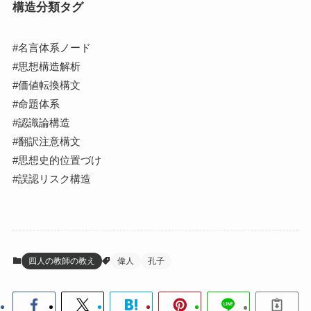
構造分類タグ
#名言体系ノード
#思想構造解析
#価値転換構文
#命題体系
#認識論構造
#翻訳注意構文
#思想史的位置づけ
#誤認リスク構造
四人の教師の教え
偉人
孔子