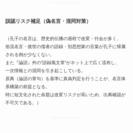
誤認リスク補足（偽名言・混同対策）
（孔子の名言は、歴史的伝播の過程で改変・付会が多く、
俗流名言・後世の儒者の語録・別思想家の言葉が孔子に帰属
される例が少なくない。
また『論語』外の“語録風文章”がネット上で広く流布し、
一次情報との混同を引き起こしている。
原典（論語の章句）を基準に真偽判定を行うことが、名言体
系構築の前提となる。
特に短文化された命題は改変リスクが高いため、出典確認が
不可欠である。）