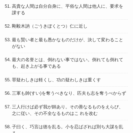
高貴な人間は自分自身に、平俗な人間は他人に、要求を
課する
剛毅木訥（ごうきぼくとつ）仁に近し
最も賢い者と最も愚かなものだけが、決して変わること
がない
最大の名誉とは、倒れない事ではない。倒れても倒れて
も、起き上がる事である
罪疑わしきは軽くし、功の疑わしきは重くす
三軍も帥(すい)を奪うべきなり、匹夫も志を奪うべからず
三人行けば必ず我が師あり。その善なるものをえらび、
之に従い、その不全なるものはこ れを改む
子曰く、巧言は徳を乱る。小を忍ばざれば則ち大謀を乱