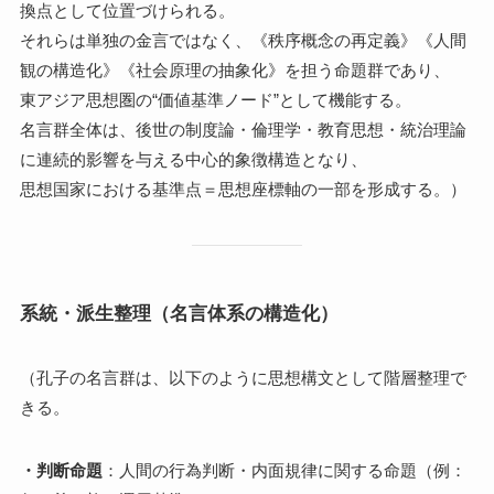
換点として位置づけられる。
それらは単独の金言ではなく、《秩序概念の再定義》《人間
観の構造化》《社会原理の抽象化》を担う命題群であり、
東アジア思想圏の“価値基準ノード”として機能する。
名言群全体は、後世の制度論・倫理学・教育思想・統治理論
に連続的影響を与える中心的象徴構造となり、
思想国家における基準点＝思想座標軸の一部を形成する。）
系統・派生整理（名言体系の構造化）
（孔子の名言群は、以下のように思想構文として階層整理で
きる。
・判断命題
：人間の行為判断・内面規律に関する命題（例：