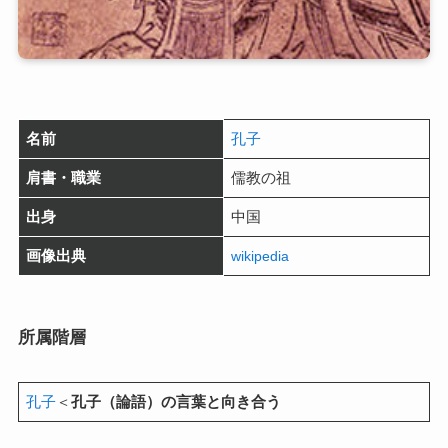
名前
孔子
肩書・職業
儒教の祖
出身
中国
画像出典
wikipedia
所属階層
孔子
＜
孔子（論語）の言葉と向き合う