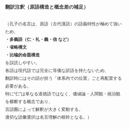
翻訳注釈（原語構造と概念差の補足）
（孔子の名言は、原語（古代漢語）の語義特性が極めて強い
ため、
・多義語（仁・礼・義・信 など）
・省略構文
・比喩的命題構造
を誤読しやすい。
各語は現代語では完全に等価な訳語を持たないため、
翻訳時にはその語が担う「体系内での位置」ごと再配置する
必要がある。
特に“仁”は単なる道徳語ではなく、価値論・人間観・統治観
を横断する概念であり、
言語圏によって解釈が大きく変動する。
適切な語彙選択は名言理解の根幹となる。）