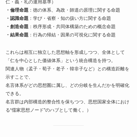
仁・義・礼の運用基準）
・倫理命題
：徳の体系、為政・師道の原理に関する命題
・認識命題
：学び・省察・知の扱い方に関する命題
・創造命題
：秩序形成・共同体構築のための概念命題
・結果命題
：行為の帰結・因果の可視化に関する命題
これらは相互に独立した思想軸を形成しつつ、全体として
「仁を中心とした価値体系」という統合構造を持つ。
関連人物（孟子・荀子・老子・韓非子など）との構造距離を
示すことで、
名言体系がどの思想圏に属し、どの分岐を生んだかを明確化
できる。
名言群は内部構造的整合性を保ちつつ、思想国家全体におけ
る“儒家思想ノード”のハブとして働く。）