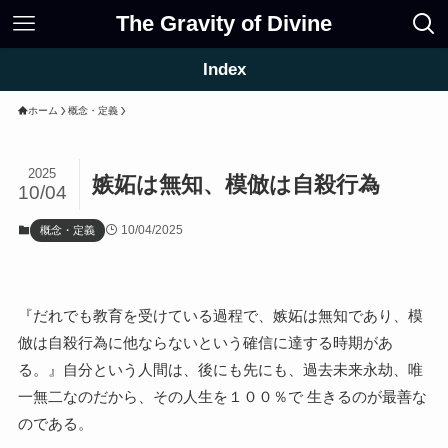
The Gravity of Divine
Index
ホーム
概念・定義
2025
嫉妬は無知、模倣は自殺行為
10/04
10/04/2025
概念・定義
『だれでも教育を受けている過程で、嫉妬は無知であり、模
倣は自殺行為に他ならないという確信に達する時期があ
る。』自分という人間は、後にも先にも、過去未来永劫、唯
一無二なのだから、その人生を１００％で 生きるのが最善な
のである。