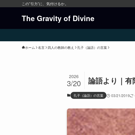
この”引力”に、気付けるか。
The Gravity of Divine
ホーム
名言
四人の教師の教え
孔子（論語）の言葉
2026
論語より｜有
3/20
孔子（論語）の言葉
03/21/2019