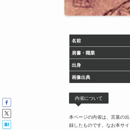
名前
肩書・職業
出身
画像出典
内省について
本ページの内省は、言葉の出
録したものです。なお本サイ