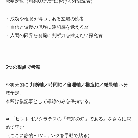
感受対象（思想UX設計における対象読者）
・成功や権限を得つつある立場の読者
・自信と傲慢の境界に違和感を覚える層
・人間の限界を前提に判断力を鍛えたい探究者
5つの視点で考察
※将来的に
判断軸／時間軸／倫理軸／構造軸／結果軸
へ分
岐予定。
本稿は親記事として導線のみを保持する。
➡ 『ヒントはソクラテスの「無知の知」である』をさらに深
めて読む
（ここに静的HTMLリンクを手動で貼る）