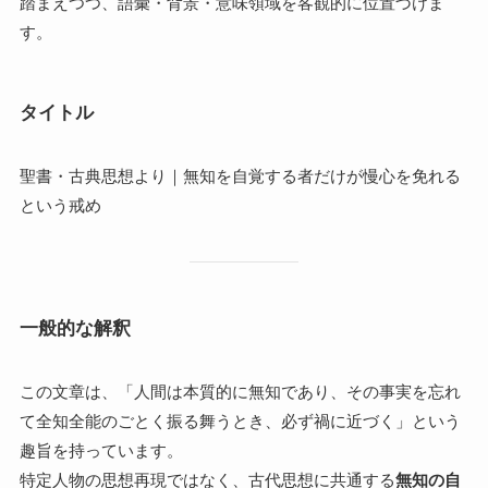
踏まえつつ、語彙・背景・意味領域を客観的に位置づけま
す。
タイトル
聖書・古典思想より｜無知を自覚する者だけが慢心を免れる
という戒め
一般的な解釈
この文章は、「人間は本質的に無知であり、その事実を忘れ
て全知全能のごとく振る舞うとき、必ず禍に近づく」という
趣旨を持っています。
特定人物の思想再現ではなく、古代思想に共通する
無知の自