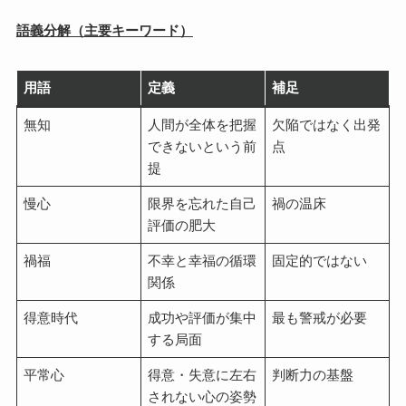
語義分解（主要キーワード）
用語
定義
補足
無知
人間が全体を把握
欠陥ではなく出発
できないという前
点
提
慢心
限界を忘れた自己
禍の温床
評価の肥大
禍福
不幸と幸福の循環
固定的ではない
関係
得意時代
成功や評価が集中
最も警戒が必要
する局面
平常心
得意・失意に左右
判断力の基盤
されない心の姿勢