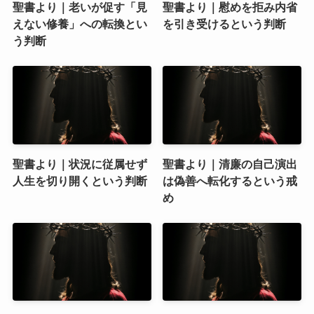
聖書より｜老いが促す「見
聖書より｜慰めを拒み内省
えない修養」への転換とい
を引き受けるという判断
う判断
聖書より｜状況に従属せず
聖書より｜清廉の自己演出
人生を切り開くという判断
は偽善へ転化するという戒
め