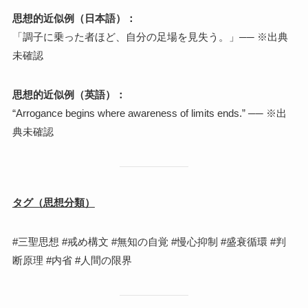
思想的近似例（日本語）：
「調子に乗った者ほど、自分の足場を見失う。」── ※出典
未確認
思想的近似例（英語）：
“Arrogance begins where awareness of limits ends.” ── ※出
典未確認
タグ（思想分類）
#三聖思想 #戒め構文 #無知の自覚 #慢心抑制 #盛衰循環 #判
断原理 #内省 #人間の限界