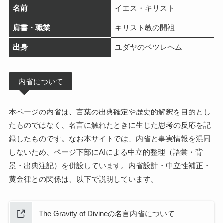
名前
イエス・キリスト
肩書・職業
キリスト教の開祖
出身
ユダヤのベツレヘム
内省について
本ページの内省は、言葉の出典確定や歴史的解釈を目的とし
たものではなく、名言に触れたときに生じた思考の反応を記
録したものです。なお本サイトでは、内省と事実情報を混同
しないため、ページ下部にAIによる中立的整理（語彙・背
景・出典注記）を併設しています。内省設計・中立性補正・
黄金律との関係は、以下で説明しています。
The Gravity of Divineの名言内省について