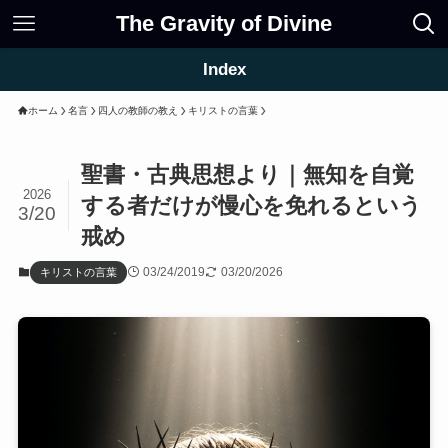
The Gravity of Divine
Index
ホーム
名言
四人の教師の教え
キリストの言葉
聖書・古典思想より｜無知を自覚
2026
する者だけが慢心を免れるという
3/20
戒め
03/24/2019
03/20/2026
キリストの言葉