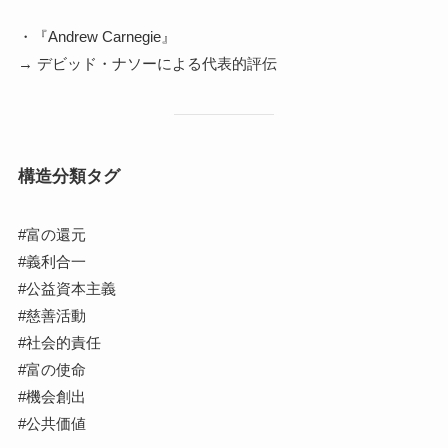
・『Andrew Carnegie』
→ デビッド・ナソーによる代表的評伝
構造分類タグ
#富の還元
#義利合一
#公益資本主義
#慈善活動
#社会的責任
#富の使命
#機会創出
#公共価値