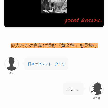
偉人たちの言葉に潜む『黄金律』を見抜け
日本
の
タレント
タモリ
偉人
ふむ…。
運営者