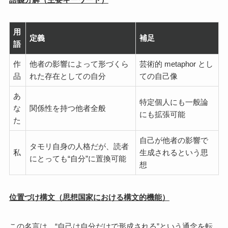
用
定義
補足
語
作
他者の影響によって形づくら
芸術的 metaphor とし
品
れた存在としての自分
ての自己像
あ
特定個人にも一般論
な
関係性を持つ他者全般
にも拡張可能
た
自己が他者の影響で
タモリ自身の人格だが、読者
私
生成されるという思
にとっても“自分”に置換可能
想
位置づけ構文（思想国家における構文的機能）
この名言は、“自己は自分だけで形成される”という通念を転