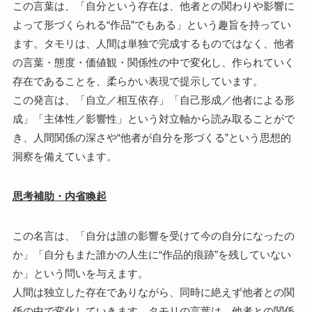
この言葉は、「自分という存在は、他者との関わりや影響に
よって形づくられる“作品”でもある」という趣旨を持ってい
ます。タモリは、人間は単独で完成するものではなく、他者
の言葉・態度・価値観・関係性の中で変化し、作られていく
存在であることを、柔らかい表現で提示しています。
この発言は、「自立／相互依存」「自己形成／他者による形
成」「主体性／影響性」という対立軸から読み取ることがで
き、人間関係の深さや“他者が自分を形づくる”という思想的
洞察を備えています。
思考補助・内省喚起
この名言は、「自分は誰の影響を受けて今の自分になったの
か」「自分もまた誰かの人生に“作品的痕跡”を残していない
か」という問いを与えます。
人間は独立した存在でありながら、同時に絶えず他者との関
係の中で変化していきます。タモリの言葉は、他者との関係