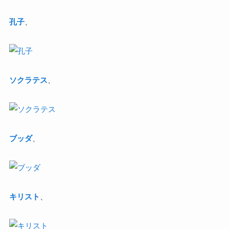
孔子
、
ソクラテス
、
ブッダ
、
キリスト
、