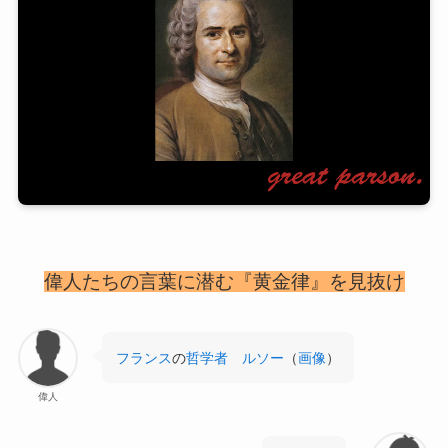
偉人たちの言葉に潜む『黄金律』を見抜け
フランス
の
哲学者
ルソー
（
画像
）
偉人