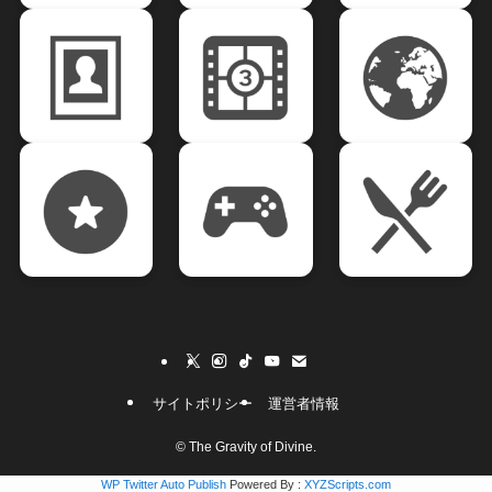
サイトポリシー
運営者情報
©
The Gravity of Divine.
WP Twitter Auto Publish
Powered By :
XYZScripts.com