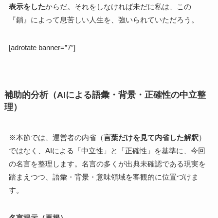
表示をした
からだ。それをしなければ未だに私は、この
『鎖』によって息苦しい人生を、強いられていただろう。
[adrotate banner=”7″]
補助的分析（AIによる語彙・背景・正確性の中立整
理）
※本節では、運営者の内省（
言葉だけを見て内省した解釈
）
ではなく、AIによる「中立性」と「正確性」を基準に、今回
の名言を整理します。名言の多くが出典未確認である現実を
踏まえつつ、語彙・背景・意味領域を客観的に位置づけま
す。
名言提示（再掲）