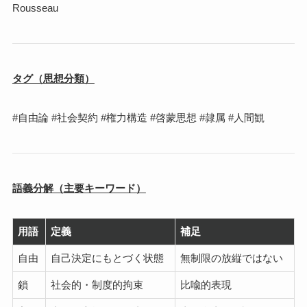
Rousseau
タグ（思想分類）
#自由論 #社会契約 #権力構造 #啓蒙思想 #隷属 #人間観
語義分解（主要キーワード）
用語
定義
補足
自由
自己決定にもとづく状態
無制限の放縦ではない
鎖
社会的・制度的拘束
比喩的表現