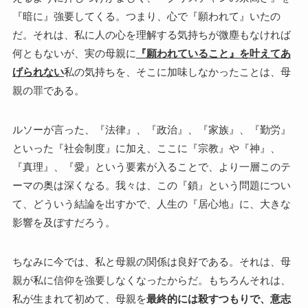
『暗に』強要してくる。つまり、心で『願われて』いたの
だ。それは、私に人の心を理解する気持ちが微塵もなければ
何ともないが、実の母親に
『願われていること』を叶えてあ
げられない
私の気持ちを、そこに加味しなかったことは、母
親の罪である。
ルソーが言った、『法律』、『政治』、『家族』、『勤労』
といった『社会制度』に加え、ここに『宗教』や『神』、
『真理』、『愛』という要素が入ることで、より一層このテ
ーマの奥は深くなる。我々は、この『鎖』という問題につい
て、どういう結論を出すかで、人生の『居心地』に、大きな
影響を及ぼすだろう。
ちなみに今では、私と母親の関係は良好である。それは、母
親が私に信仰を強要しなくなったからだ。もちろんそれは、
私が生まれて初めて、母親を
最終的には殺すつもりで、意志