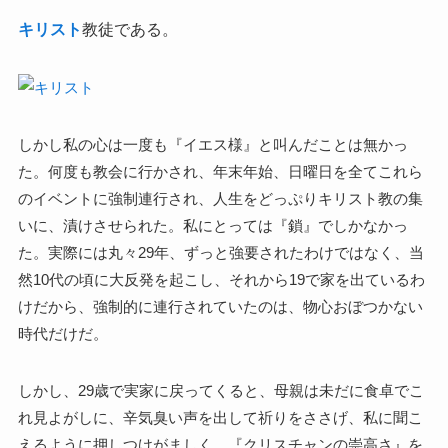
キリスト
教徒である。
しかし私の心は一度も『イエス様』と叫んだことは無かっ
た。何度も教会に行かされ、年末年始、日曜日を全てこれら
のイベントに強制連行され、人生をどっぷりキリスト教の集
いに、漬けさせられた。私にとっては『鎖』でしかなかっ
た。実際には丸々29年、ずっと強要されたわけではなく、当
然10代の頃に大反発を起こし、それから19で家を出ているわ
けだから、強制的に連行されていたのは、物心おぼつかない
時代だけだ。
しかし、29歳で実家に戻ってくると、母親は未だに食卓でこ
れ見よがしに、辛気臭い声を出して祈りをささげ、私に聞こ
えるように押しつけがましく、『クリスチャンの崇高さ』を