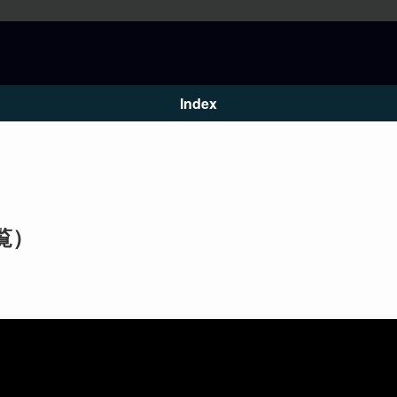
Index
覧）