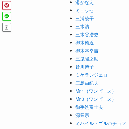
港かなえ
ミュッセ
三浦綾子
三木清
三木谷浩史
御木徳近
御木本幸吉
三鬼陽之助
皆川博子
ミケランジェロ
三島由紀夫
Mr.1（ワンピース）
Mr.3（ワンピース）
御手洗富士夫
源豊宗
ミハイル・ゴルバチョフ