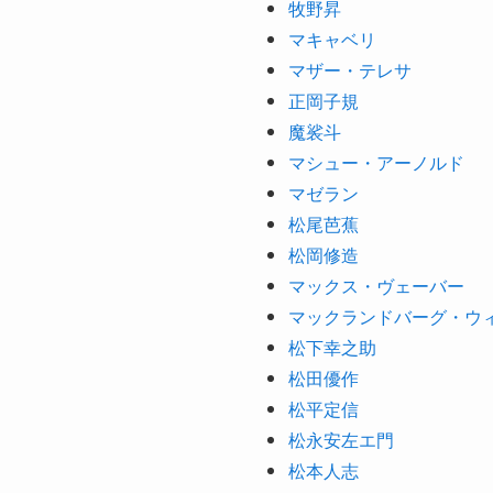
牧野昇
マキャベリ
マザー・テレサ
正岡子規
魔裟斗
マシュー・アーノルド
マゼラン
松尾芭蕉
松岡修造
マックス・ヴェーバー
マックランドバーグ・ウ
松下幸之助
松田優作
松平定信
松永安左エ門
松本人志