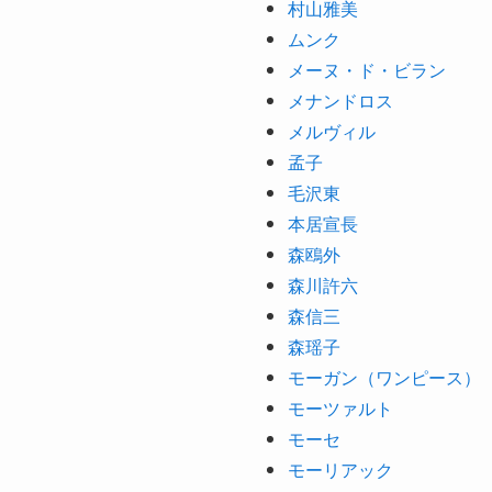
村山雅美
ムンク
メーヌ・ド・ビラン
メナンドロス
メルヴィル
孟子
毛沢東
本居宣長
森鴎外
森川許六
森信三
森瑶子
モーガン（ワンピース）
モーツァルト
モーセ
モーリアック