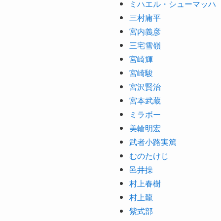
ミハエル・シューマッハ
三村庸平
宮内義彦
三宅雪嶺
宮崎輝
宮崎駿
宮沢賢治
宮本武蔵
ミラボー
美輪明宏
武者小路実篤
むのたけじ
邑井操
村上春樹
村上龍
紫式部