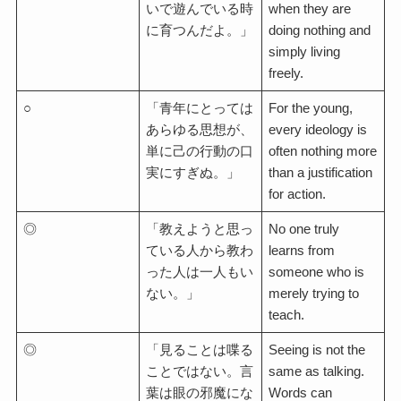
いで遊んでいる時
when they are
に育つんだよ。」
doing nothing and
simply living
freely.
○
「青年にとっては
For the young,
あらゆる思想が、
every ideology is
単に己の行動の口
often nothing more
実にすぎぬ。」
than a justification
for action.
◎
「教えようと思っ
No one truly
ている人から教わ
learns from
った人は一人もい
someone who is
ない。」
merely trying to
teach.
◎
「見ることは喋る
Seeing is not the
ことではない。言
same as talking.
葉は眼の邪魔にな
Words can