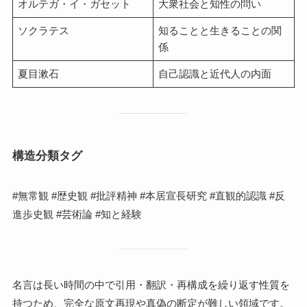
オルテガ・イ・ガセット
大衆社会と知性の問い
ソクラテス
知ることと生きることの関
係
夏目漱石
自己認識と近代人の内面
構造分類タグ
#無常観 #歴史観 #批評精神 #本居宣長研究 #直観的認識 #反
進歩史観 #芸術論 #知と経験
名言は長い時間の中で引用・翻訳・再構成を繰り返す性質を
持つため、完全な原文再現や真偽の断定が難しい領域です。