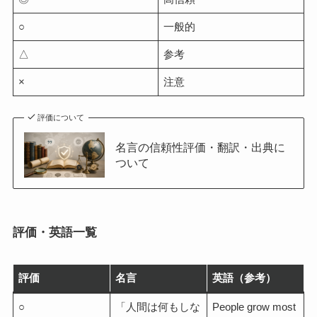
○
一般的
△
参考
×
注意
評価について
名言の信頼性評価・翻訳・出典に
ついて
評価・英語一覧
評価
名言
英語（参考）
○
「人間は何もしな
People grow most