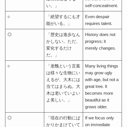
い。」
self-concealment.
○
「絶望するにも才
Even despair
能がいる。」
requires talent.
◎
「歴史は進歩なん
History does not
かしない。ただ、
progress; it
変化するだけ
merely changes.
だ。」
○
「老醜という言葉
Many living things
は様々な生物にい
may grow ugly
えるが、大木には
with age, but not a
当てはまらぬ。大
great tree. It
木は老いていよい
becomes more
よ美しい。」
beautiful as it
grows older.
◎
「現在の行動にば
If we focus only
かりかまけていて
on immediate