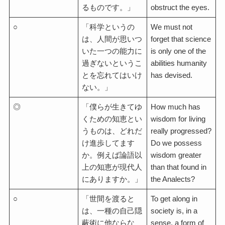
るものです。」
obstruct the eyes.
○
「科学というの
We must not
は、人間が思いつ
forget that science
いた一つの能力に
is only one of the
過ぎないというこ
abilities humanity
とを忘れてはいけ
has devised.
ない。」
◎
「僕らが生きてゆ
How much has
くための知恵とい
wisdom for living
うものは、どれだ
really progressed?
け進歩してます
Do we possess
か。例えば論語以
wisdom greater
上の知恵が現代人
than that found in
にありますか。」
the Analects?
○
「世間を渡ると
To get along in
は、一種の自己隠
society is, in a
蔽術に他ならな
sense, a form of