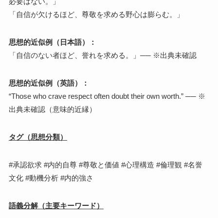
必要はない。」
「自信が欠けるほど、尊敬を求める野心は膨らむ。」
思想的近似例（日本語）：
「自信のない者ほど、誉れを求める。」── ※出典未確認
思想的近似例（英語）：
“Those who crave respect often doubt their own worth.” ── ※
出典未確認（意味的近縁）
タグ（思想分類）
#承認欲求 #内的自尊 #尊敬と価値 #心理構造 #倫理観 #名誉
文化 #動機分析 #内的強さ
語義分解（主要キーワード）