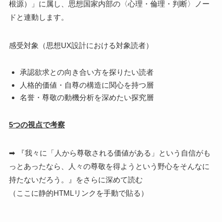
根源）」に属し、思想国家内部の〈心理・倫理・判断〉ノー
ドと連動します。
感受対象（思想UX設計における対象読者）
承認欲求との向き合い方を探りたい読者
人格的価値・自尊の構造に関心を持つ層
名誉・尊敬の動機分析を深めたい探究層
5つの視点で考察
➡ 『我々に「人から尊敬される価値がある」という自信がも
っとあったなら、人々の尊敬を得ようという野心をそんなに
持たないだろう。』をさらに深めて読む
（ここに静的HTMLリンクを手動で貼る）