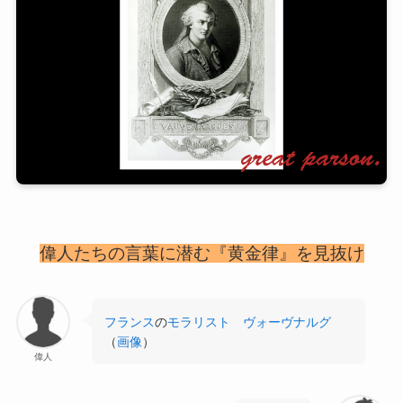
偉人たちの言葉に潜む『黄金律』を見抜け
フランス
の
モラリスト
ヴォーヴナルグ
（
画像
）
偉人