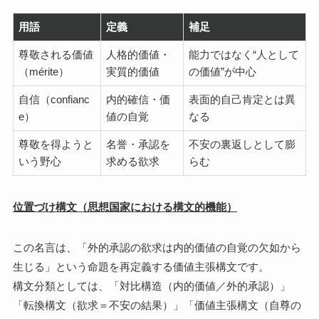
用語
定義
補足
尊敬される価値
人格的価値・
能力ではなく“人として
（mérite）
実質的価値
の価値”が中心
自信（confianc
内的確信・価
表面的自己肯定とは異
e）
値の自覚
なる
尊敬を得ようと
名誉・承認を
不安の裏返しとして膨
いう野心
求める欲求
らむ
位置づけ構文（思想国家における構文的機能）
この名言は、「外的承認の欲求は内的価値の自覚の欠如から
生じる」という命題を再定義する価値主張構文です。
構文分類としては、「対比構造（内的価値／外的承認）」
「転換構文（欲求＝不安の結果）」「価値主張構文（自尊の