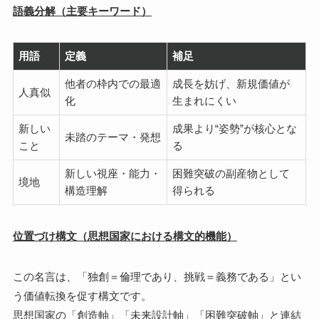
語義分解（主要キーワード）
用語
定義
補足
他者の枠内での最適
成長を妨げ、新規価値が
人真似
化
生まれにくい
新しい
成果より“姿勢”が核心とな
未踏のテーマ・発想
こと
る
新しい視座・能力・
困難突破の副産物として
境地
構造理解
得られる
位置づけ構文（思想国家における構文的機能）
この名言は、「独創＝倫理であり、挑戦＝義務である」とい
う価値転換を促す構文です。
思想国家の「創造軸」「未来設計軸」「困難突破軸」と連結