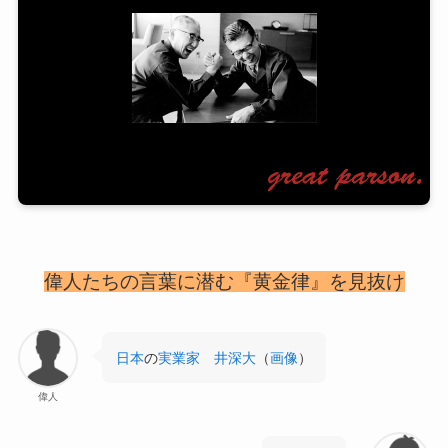
偉人たちの言葉に潜む『黄金律』を見抜け
日本
の
実業家
井深大
（
画像
）
偉人