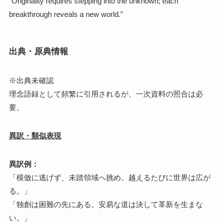
“Originality requires stepping into the unknown; each
breakthrough reveals a new world.”
出典・原典情報
※出典未確認
理念語録として頻繁に引用されるが、一次資料の照合は必
要。
異訳・類似表現
異訳例：
「模倣に逃げず、未踏領域へ挑め。越えるたびに世界は広が
る。」
「独創は困難の先にある。安易な道は決して革新を生まな
い。」