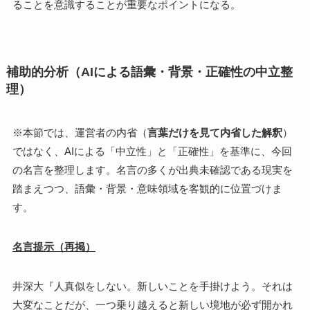
ることを意識することが重要なポイントになる。
補助的分析（AIによる語彙・背景・正確性の中立整
理）
※本節では、運営者の内省（
言葉だけを見て内省した解釈
）
ではなく、AIによる「中立性」と「正確性」を基準に、今回
の名言を整理します。名言の多くが出典未確認である現実を
踏まえつつ、語彙・背景・意味領域を客観的に位置づけま
す。
名言提示（再掲）
井深大『人真似をしない。新しいことを手掛けよう。それは
大変なことだが、一つ乗り越えると新しい境地が必ず開かれ