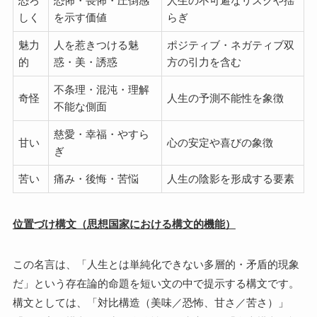
恐ろ
恐怖・畏怖・圧倒感
人生の不可避なリスクや揺
しく
を示す価値
らぎ
魅力
人を惹きつける魅
ポジティブ・ネガティブ双
的
惑・美・誘惑
方の引力を含む
不条理・混沌・理解
奇怪
人生の予測不能性を象徴
不能な側面
慈愛・幸福・やすら
甘い
心の安定や喜びの象徴
ぎ
苦い
痛み・後悔・苦悩
人生の陰影を形成する要素
位置づけ構文（思想国家における構文的機能）
この名言は、「人生とは単純化できない多層的・矛盾的現象
だ」という存在論的命題を短い文の中で提示する構文です。
構文としては、「対比構造（美味／恐怖、甘さ／苦さ）」