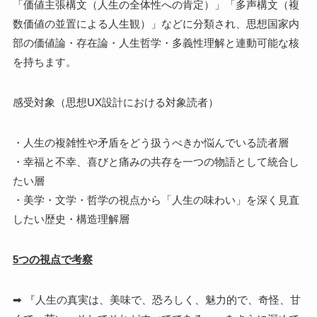
「価値主張構文（人生の全体性への肯定）」「多声構文（複
数価値の並置による人生観）」などに分類され、思想国家内
部の価値論・存在論・人生哲学・多義性理解と連動可能な核
を持ちます。
感受対象（思想UX設計における対象読者）
・人生の複雑性や矛盾をどう扱うべきか悩んでいる読者層
・幸福と不幸、喜びと痛みの共存を一つの物語として統合し
たい層
・美学・文学・哲学の視点から「人生の味わい」を深く見直
したい歴史・構造理解層
5つの視点で考察
➡ 『人生の真実は、美味で、恐ろしく、魅力的で、奇怪、甘