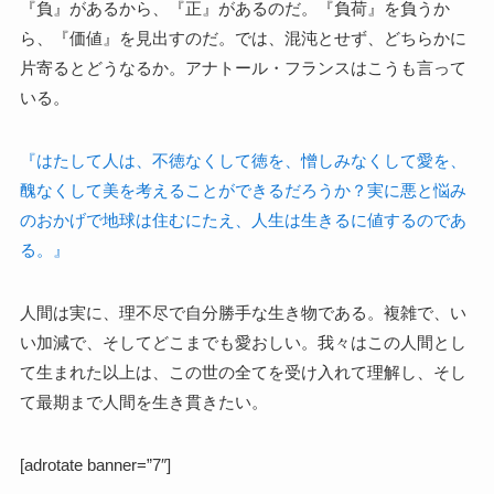
『負』があるから、『正』があるのだ。『負荷』を負うか
ら、『価値』を見出すのだ。では、混沌とせず、どちらかに
片寄るとどうなるか。アナトール・フランスはこうも言って
いる。
『はたして人は、不徳なくして徳を、憎しみなくして愛を、
醜なくして美を考えることができるだろうか？実に悪と悩み
のおかげで地球は住むにたえ、人生は生きるに値するのであ
る。』
人間は実に、理不尽で自分勝手な生き物である。複雑で、い
い加減で、そしてどこまでも愛おしい。我々はこの人間とし
て生まれた以上は、この世の全てを受け入れて理解し、そし
て最期まで人間を生き貫きたい。
[adrotate banner=”7″]