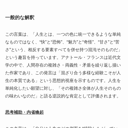
一般的な解釈
この言葉は、「人生とは、一つの色に統一できるような単純
なものではなく、“快”と“恐怖”、“魅力”と“奇怪”、“甘さ”と“苦
さ”という、相反する要素すべてを併せ持つ混沌そのものだ」
という趣旨を持っています。アナトール・フランスは近代文
学の中で、人間存在の複雑さ・両義性・矛盾を繰り返し描い
た作家であり、この発言は「混ざり合う多様な経験こそが人
生の本質である」という思想的視座を示すものです。人生を
単純化したい願望に対し、「その複雑さ全体が人生そのもの
の味わいなのだ」と語る逆説的な肯定として評価されます。
思考補助・内省喚起