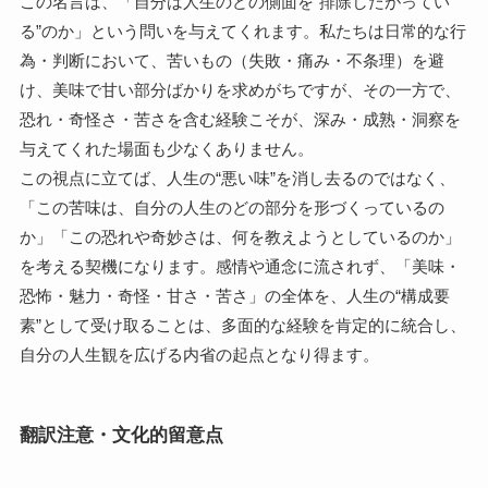
この名言は、「自分は人生のどの側面を“排除したがってい
る”のか」という問いを与えてくれます。私たちは日常的な行
為・判断において、苦いもの（失敗・痛み・不条理）を避
け、美味で甘い部分ばかりを求めがちですが、その一方で、
恐れ・奇怪さ・苦さを含む経験こそが、深み・成熟・洞察を
与えてくれた場面も少なくありません。
この視点に立てば、人生の“悪い味”を消し去るのではなく、
「この苦味は、自分の人生のどの部分を形づくっているの
か」「この恐れや奇妙さは、何を教えようとしているのか」
を考える契機になります。感情や通念に流されず、「美味・
恐怖・魅力・奇怪・甘さ・苦さ」の全体を、人生の“構成要
素”として受け取ることは、多面的な経験を肯定的に統合し、
自分の人生観を広げる内省の起点となり得ます。
翻訳注意・文化的留意点