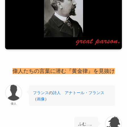
偉人たちの言葉に潜む『黄金律』を見抜け
フランス
の
詩人
アナトール・フランス
（
画像
）
偉人
ふむ…。