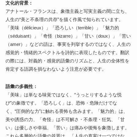
文化的背景：
アナトール・フランスは、象徴主義と写実主義の間に立ち、
人生の“美と不条理の共存”を描く作風で知られています。
「美味（délicieux）」「恐ろしい（terrible）」「魅力的
（séduisant）」「奇怪（bizarre）」「甘い（doux）」「苦い
（amer）」などの語は、事実を列挙するのではなく、人生の
感覚的・情緒的スペクトルを詩的に表現したものです。翻訳
の際には、対義的・感覚的語彙のリズムと、人生の全体性を
肯定する語調を損なわないよう注意が必要です。
語彙の多義性：
「美味」は単なる味覚ではなく、“うっとりするような悦
び”の象徴です。「恐ろしく」は、恐怖・危険だけでな
く、“圧倒的な力”に触れる畏怖も含みます。「魅力的」は、
美や誘惑の力、「奇怪」は不可解さ・不条理・狂気、「甘
い」は優しさや幸福、「苦い」は痛みや後悔を象徴します。
これら多層的な語彙の並置は、「人生の真実は一つではな