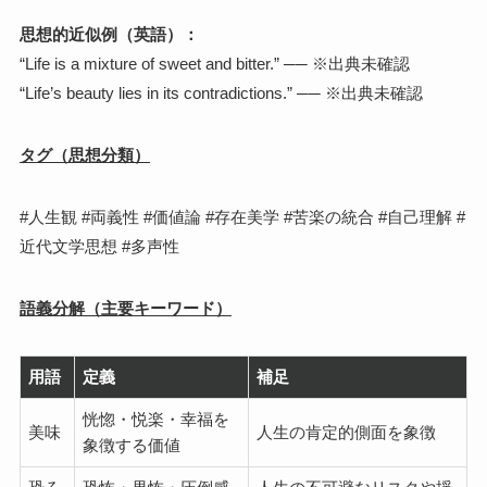
思想的近似例（英語）：
“Life is a mixture of sweet and bitter.” ── ※出典未確認
“Life’s beauty lies in its contradictions.” ── ※出典未確認
タグ（思想分類）
#人生観 #両義性 #価値論 #存在美学 #苦楽の統合 #自己理解 #
近代文学思想 #多声性
語義分解（主要キーワード）
用語
定義
補足
恍惚・悦楽・幸福を
美味
人生の肯定的側面を象徴
象徴する価値