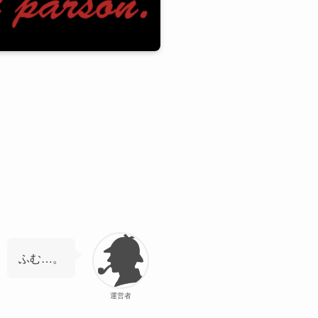
ふむ…。
運営者