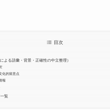
目次
Iによる語彙・背景・正確性の中立整理）
釈
文化的留意点
情報
律
言一覧