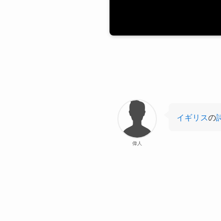
イギリス
の
偉人