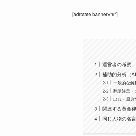
[adrotate banner=”6″]
運営者の考察
補助的分析（A
一般的な解
翻訳注意・
出典・原典
関連する黄金
同じ人物の名