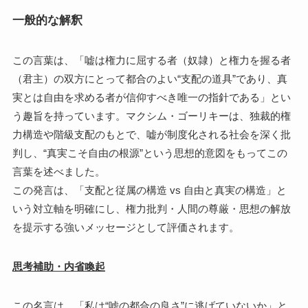
一般的な解釈
この言葉は、「嘘は権力に屈する者（奴隷）と権力を握る者
（君主）の双方にとって都合のよい“支配の道具”であり、真
実とは自由を求める者が信仰すべき唯一の指針である」とい
う趣旨を持っています。マクシム・ゴーリキーは、独裁的権
力構造や階級支配のもとで、嘘が制度化される社会を深く批
判し、“真実こそ自由の根源”という思想的意図をもってこの
言葉を述べました。
この発言は、「支配と従属の構造 vs 自由と真実の構造」と
いう対立軸を明確にし、権力批判・人間の尊厳・思想の解放
を提示する強いメッセージとして評価されます。
思考補助・内省喚起
この名言は、「私は“嘘の都合の良さ”に逃げていないか」と