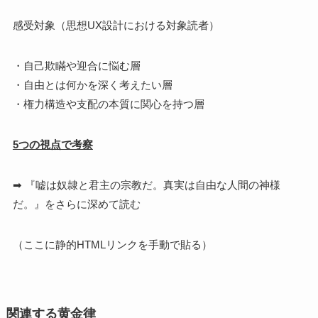
感受対象（思想UX設計における対象読者）
・自己欺瞞や迎合に悩む層
・自由とは何かを深く考えたい層
・権力構造や支配の本質に関心を持つ層
5つの視点で考察
➡ 『嘘は奴隷と君主の宗教だ。真実は自由な人間の神様
だ。』をさらに深めて読む
（ここに静的HTMLリンクを手動で貼る）
関連する黄金律