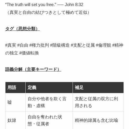
“The truth will set you free.” ── John 8:32
（真実と自由の結びつきとして極めて近似）
タグ（思想分類）
#真実 #自由 #権力批判 #階級構造 #支配と従属 #倫理観 #精神
の独立 #価値転換
語義分解（主要キーワード）
用語
定義
補足
自分や他者を欺く言
支配と従属の双方に利
嘘
動・虚構
用される
自由を奪われた状
奴隷
精神的隷属も含む比喩
態・従属者