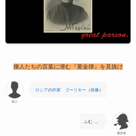
偉人たちの言葉に潜む『黄金律』を見抜け
ロシア
の
作家
ゴーリキー
（
画像
）
偉人
ふむ…。
運営者