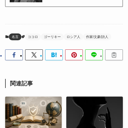
名言
ココロ
ゴーリキー
ロシア人
作家/文豪/詩人
関連記事