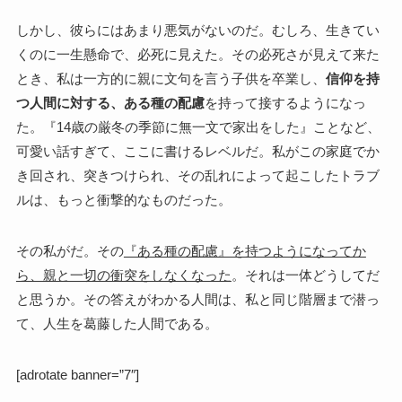
しかし、彼らにはあまり悪気がないのだ。むしろ、生きてい
くのに一生懸命で、必死に見えた。その必死さが見えて来た
とき、私は一方的に親に文句を言う子供を卒業し、
信仰を持
つ人間に対する、ある種の配慮
を持って接するようになっ
た。『14歳の厳冬の季節に無一文で家出をした』ことなど、
可愛い話すぎて、ここに書けるレベルだ。私がこの家庭でか
き回され、突きつけられ、その乱れによって起こしたトラブ
ルは、もっと衝撃的なものだった。
その私がだ。その
『ある種の配慮』を持つようになってか
ら、親と一切の衝突をしなくなった
。それは一体どうしてだ
と思うか。その答えがわかる人間は、私と同じ階層まで潜っ
て、人生を葛藤した人間である。
[adrotate banner=”7″]