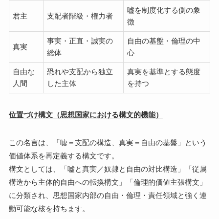
嘘を制度化する側の象
君主
支配者階級・権力者
徴
事実・正直・誠実の
自由の基盤・倫理の中
真実
総体
心
自由な
恐れや支配から独立
真実を基準とする態度
人間
した主体
を持つ
位置づけ構文（思想国家における構文的機能）
この名言は、「嘘＝支配の構造、真実＝自由の基盤」という
価値体系を再定義する構文です。
構文としては、「嘘と真実／奴隷と自由の対比構造」「従属
構造から主体的自由への転換構文」「倫理的価値主張構文」
に分類され、思想国家内部の自由・倫理・責任領域と強く連
動可能な核を持ちます。