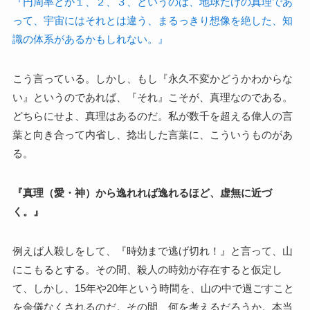
『円周率とか１、２、３、というのは、地球だけの真理であ
って、宇宙にはそれとは違う、まるっきり想像を絶した、知
識の体系があるかもしれない。』
こう言っている。しかし、もし『永久不変かどうかわからな
い』というのであれば、『それ』こそが、真理なのである。
どちらにせよ、真理はあるのだ。私が数千を超える偉人の言
葉と向き合って内省し、捻出した言葉に、こういうものがあ
る。
『真理（愛・神）から逸れれば逸れるほど、虚無に近づ
く。』
例えば人殺しをして、『時効まで逃げ切れ！』と言って、山
にこもるとする。その間、殺人の時効が存在すると仮定し
て、しかし、15年や20年という時間を、山の中で過ごすこと
を余儀なくされるのだ。その間、何を考えるだろうか。本当