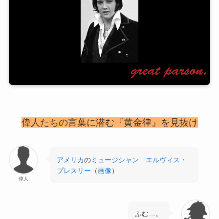
偉人たちの言葉に潜む『黄金律』を見抜け
アメリカ
の
ミュージシャン
エルヴィス・
プレスリー
（
画像
）
偉人
ふむ…。