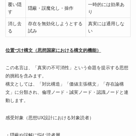
覆い隠
一時的には効果あ
隠蔽・誤魔化し・操作
す
り
消し去
存在を無効化しようとする
真実には通用しな
る
試み
い
位置づけ構文（思想国家における構文的機能）
この名言は、「真実の不可消性」という命題を提示する思想
的挑戦を含みます。
構文としては、「対比構造」「価値主張構文」「存在論構
文」に分類され、倫理ノード・誠実ノード・認識ノードと連
動します。
感受対象（思想UX設計における対象読者）
・隠蔽や誤解に悩む読者層