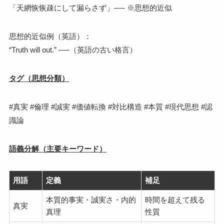
「天網恢恢疎にして漏らさず」── ※思想的近似
思想的近似例（英語）：
“Truth will out.” ──（英語の古い格言）
タグ（思想分類）
#真実 #倫理 #誠実 #価値転換 #対比構造 #本質 #現代思想 #認
識論
語義分解（主要キーワード）
用語
定義
補足
本質的事実・誠実さ・内的
時間を超えて残る
真実
真理
性質