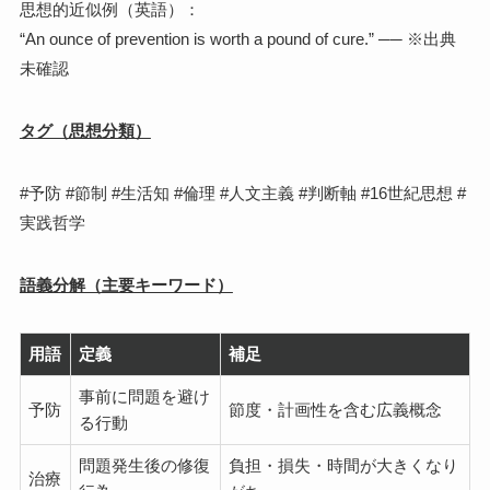
思想的近似例（英語）：
“An ounce of prevention is worth a pound of cure.” ── ※出典
未確認
タグ（思想分類）
#予防 #節制 #生活知 #倫理 #人文主義 #判断軸 #16世紀思想 #
実践哲学
語義分解（主要キーワード）
用語
定義
補足
事前に問題を避け
予防
節度・計画性を含む広義概念
る行動
問題発生後の修復
負担・損失・時間が大きくなり
治療