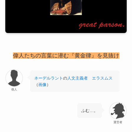
偉人たちの言葉に潜む『黄金律』を見抜け
ネーデルラント
の
人文主義者
エラスムス
（
画像
）
偉人
ふむ…。
運営者