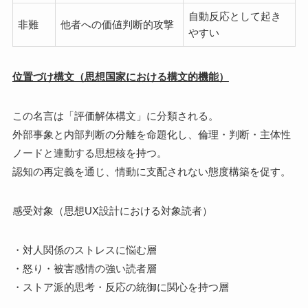
自動反応として起き
非難
他者への価値判断的攻撃
やすい
位置づけ構文（思想国家における構文的機能）
この名言は「評価解体構文」に分類される。
外部事象と内部判断の分離を命題化し、倫理・判断・主体性
ノードと連動する思想核を持つ。
認知の再定義を通じ、情動に支配されない態度構築を促す。
感受対象（思想UX設計における対象読者）
・対人関係のストレスに悩む層
・怒り・被害感情の強い読者層
・ストア派的思考・反応の統御に関心を持つ層