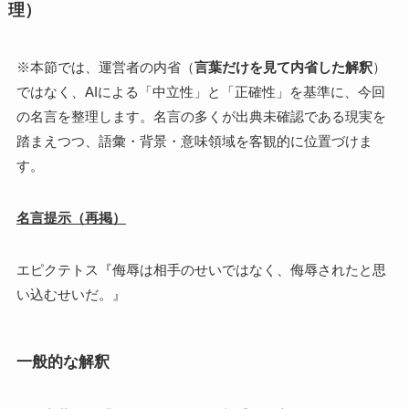
理）
※本節では、運営者の内省（
言葉だけを見て内省した解釈
）
ではなく、AIによる「中立性」と「正確性」を基準に、今回
の名言を整理します。名言の多くが出典未確認である現実を
踏まえつつ、語彙・背景・意味領域を客観的に位置づけま
す。
名言提示（再掲）
エピクテトス『侮辱は相手のせいではなく、侮辱されたと思
い込むせいだ。』
一般的な解釈