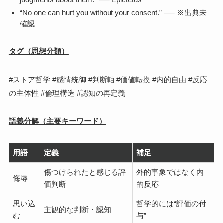
“No one can hurt you without your consent.” ── ※出典未
確認
タグ（思想分類）
#ストア哲学 #感情統御 #判断軸 #価値転換 #内的自由 #反応
の主体性 #倫理構造 #認知の再定義
語義分解（主要キーワード）
用語
定義
補足
傷つけられたと感じる評
外的事象ではなく内
侮辱
価判断
的反応
思い込
哲学的には“評価の付
主観的な判断・認知
む
与”