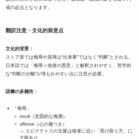
省の起点となります。
翻訳注意・文化的留意点
文化的背景：
ストア派では侮辱や屈辱は“出来事”ではなく“判断”とされる。
日本語では「侮辱＝他者の悪意」と解釈されやすく、哲学的
な“判断の分離”が埋もれやすい点に注意が必要。
語彙の多義性：
「侮辱」
insult（意図的な侮蔑）
offense（心の傷つき）
→ エピクテトスの文脈は後者に近い「受け取り方」に
主眼あり。