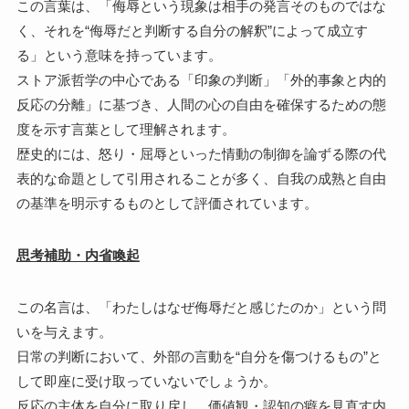
この言葉は、「侮辱という現象は相手の発言そのものではな
く、それを“侮辱だと判断する自分の解釈”によって成立す
る」という意味を持っています。
ストア派哲学の中心である「印象の判断」「外的事象と内的
反応の分離」に基づき、人間の心の自由を確保するための態
度を示す言葉として理解されます。
歴史的には、怒り・屈辱といった情動の制御を論ずる際の代
表的な命題として引用されることが多く、自我の成熟と自由
の基準を明示するものとして評価されています。
思考補助・内省喚起
この名言は、「わたしはなぜ侮辱だと感じたのか」という問
いを与えます。
日常の判断において、外部の言動を“自分を傷つけるもの”と
して即座に受け取っていないでしょうか。
反応の主体を自分に取り戻し、価値観・認知の癖を見直す内