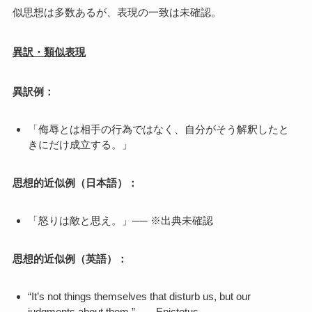
似思想は多数あるが、表現の一致は未確認。
異訳・類似表現
異訳例：
「侮辱とは相手の行為ではなく、自分がそう解釈したと
きにだけ成立する。」
思想的近似例（日本語）：
「怒りは敵と思え。」── ※出典未確認
思想的近似例（英語）：
“It’s not things themselves that disturb us, but our
judgments about them.” ── Epictetus