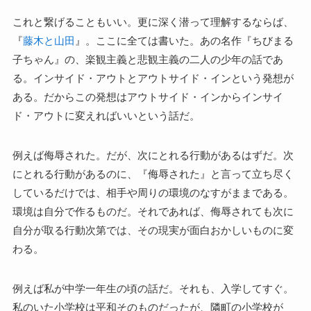
これと繋げることもいい。更に深く潜って理解するならば、
『
藤木と山田
』。ここに全ては書いた。あの名作『ちびまる
子ちゃん』の、楽観主義と悲観主義の二人の少年の話であ
る。インサイド・アウトとアウトサイド・インという発想が
ある。だからこの発想はアウトサイド・インからインサイ
ド・アウトに変えればいいという話だ。
例えば侮辱された。だが、次にとれる行動があるはずだ。次
にとれる行動があるのに、『侮辱された』と言って立ち尽く
しているだけでは、相手や周りの環境のなすがままである。
環境は自分で作るものだ。それであれば、侮辱されても次に
自分が取る行動次第では、その現実が面白おかしいものに変
わる。
例えば私が中学一年生の頃の話だ。それも、入学してすぐ。
私のいた小学校は平和そのものだったが、隣町の小学校が