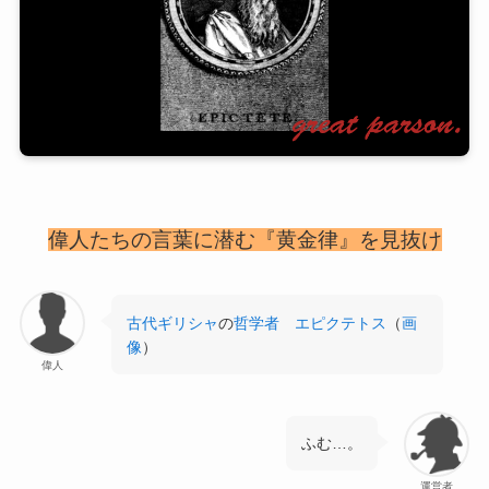
偉人たちの言葉に潜む『黄金律』を見抜け
古代ギリシャ
の
哲学者
エピクテトス
（
画
像
）
偉人
ふむ…。
運営者