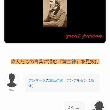
偉人たちの言葉に潜む『黄金律』を見抜け
デンマーク
の
童話作家
アンデルセン
（
画
像
）
偉人
ふむ…。