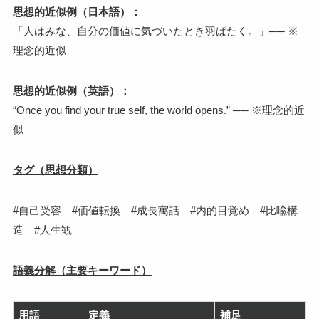
思想的近似例（日本語）：
「人はみな、自分の価値に気づいたとき羽ばたく。」── ※
理念的近似
思想的近似例（英語）：
“Once you find your true self, the world opens.” ── ※理念的近
似
タグ（思想分類）
#自己受容 #価値転換 #成長寓話 #内的目覚め #比喩構
造 #人生観
語義分解（主要キーワード）
用語
定義
補足