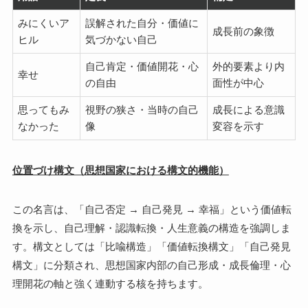
みにくいア
誤解された自分・価値に
成長前の象徴
ヒル
気づかない自己
自己肯定・価値開花・心
外的要素より内
幸せ
の自由
面性が中心
思ってもみ
視野の狭さ・当時の自己
成長による意識
なかった
像
変容を示す
位置づけ構文（思想国家における構文的機能）
この名言は、「自己否定 → 自己発見 → 幸福」という価値転
換を示し、自己理解・認識転換・人生意義の構造を強調しま
す。構文としては「比喩構造」「価値転換構文」「自己発見
構文」に分類され、思想国家内部の自己形成・成長倫理・心
理開花の軸と強く連動する核を持ちます。