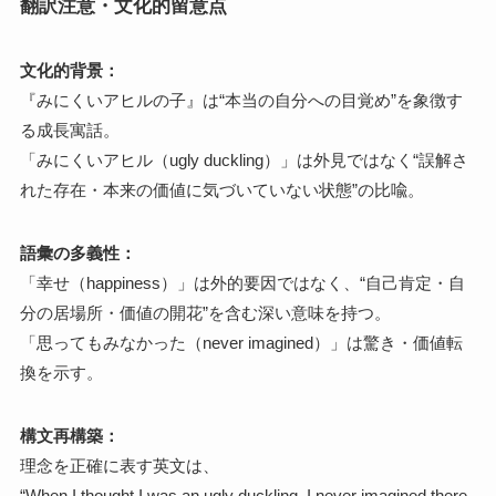
翻訳注意・文化的留意点
文化的背景：
『みにくいアヒルの子』は“本当の自分への目覚め”を象徴す
る成長寓話。
「みにくいアヒル（ugly duckling）」は外見ではなく“誤解さ
れた存在・本来の価値に気づいていない状態”の比喩。
語彙の多義性：
「幸せ（happiness）」は外的要因ではなく、“自己肯定・自
分の居場所・価値の開花”を含む深い意味を持つ。
「思ってもみなかった（never imagined）」は驚き・価値転
換を示す。
構文再構築：
理念を正確に表す英文は、
“When I thought I was an ugly duckling, I never imagined there