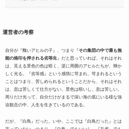
運営者の考察
自分が『醜いアヒルの子』、つまり『
その集団の中で最も無
能の烙印を押される劣等生
』だと思っていれば、それはそれ
は、見える景色の色は暗く、逆に周囲のアヒルたちが、輝か
しく光る。『劣等感』という感情に苛まれ、苛まれるという
ことはつまり、苦しめられるということだから、それはそれ
は、息は苦しくて仕方がない。景色は暗いし、息は苦しい。
周りだけ光って、自分だけがまるで深い海の底にいる様な強
迫観念の中、人生を生きているのである。
だが、『白鳥』だった。いや、ここでは『白鳥だった』とは
言っていない。つまり、『白鳥』でもいいし、『孔雀』でも