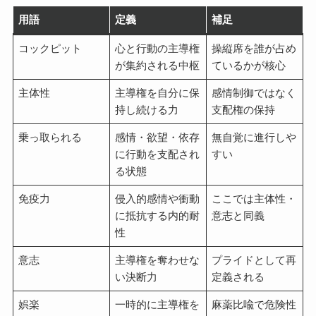
用語
定義
補足
コックピット
心と行動の主導権
操縦席を誰が占め
が集約される中枢
ているかが核心
主体性
主導権を自分に保
感情制御ではなく
持し続ける力
支配権の保持
乗っ取られる
感情・欲望・依存
無自覚に進行しや
に行動を支配され
すい
る状態
免疫力
侵入的感情や衝動
ここでは主体性・
に抵抗する内的耐
意志と同義
性
意志
主導権を奪わせな
プライドとして再
い決断力
定義される
娯楽
一時的に主導権を
麻薬比喩で危険性