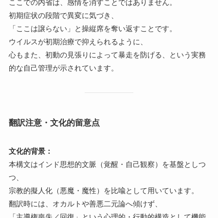
ここでの内省は、感情を消すことではありません。
初期症状の段階で異変に気づき、
「ここは譲らない」と操縦席を奪い返すことです。
ウイルスが初期治療で抑えられるように、
心もまた、初動の見張りによって暴走を防げる、という実務
的な自己管理が示されています。
翻訳注意・文化的留意点
文化的背景：
本構文はインド思想的文脈（覚醒・自己観察）を基盤としつ
つ、
宗教的擬人化（悪魔・魔性）を比喩として用いています。
翻訳時には、オカルトや善悪二元論へ傾けず、
「主導権喪失／回復」という心理的・行動的構造として機能