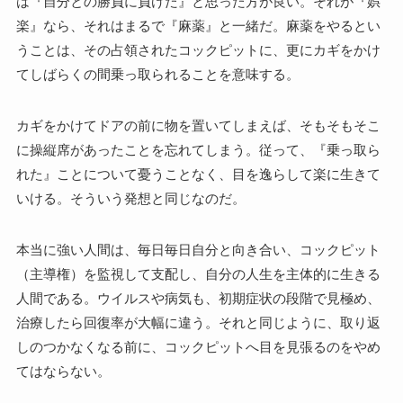
は『自分との勝負に負けた』と思った方が良い。それが『娯
楽』なら、それはまるで『麻薬』と一緒だ。麻薬をやるとい
うことは、その占領されたコックピットに、更にカギをかけ
てしばらくの間乗っ取られることを意味する。
カギをかけてドアの前に物を置いてしまえば、そもそもそこ
に操縦席があったことを忘れてしまう。従って、『乗っ取ら
れた』ことについて憂うことなく、目を逸らして楽に生きて
いける。そういう発想と同じなのだ。
本当に強い人間は、毎日毎日自分と向き合い、コックピット
（主導権）を監視して支配し、自分の人生を主体的に生きる
人間である。ウイルスや病気も、初期症状の段階で見極め、
治療したら回復率が大幅に違う。それと同じように、取り返
しのつかなくなる前に、コックピットへ目を見張るのをやめ
てはならない。