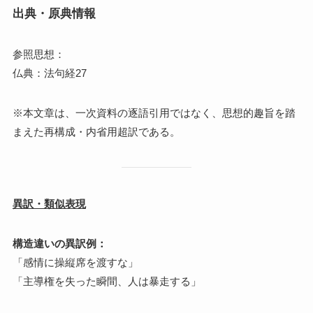
出典・原典情報
参照思想：
仏典：法句経27
※本文章は、一次資料の逐語引用ではなく、思想的趣旨を踏
まえた再構成・内省用超訳である。
異訳・類似表現
構造違いの異訳例：
「感情に操縦席を渡すな」
「主導権を失った瞬間、人は暴走する」