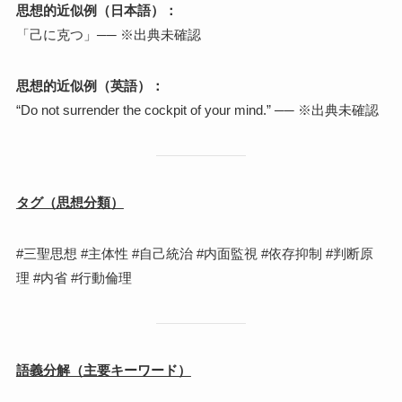
思想的近似例（日本語）：
「己に克つ」── ※出典未確認
思想的近似例（英語）：
“Do not surrender the cockpit of your mind.” ── ※出典未確認
タグ（思想分類）
#三聖思想 #主体性 #自己統治 #内面監視 #依存抑制 #判断原
理 #内省 #行動倫理
語義分解（主要キーワード）