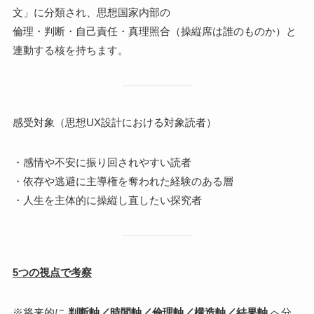
文」に分類され、思想国家内部の
倫理・判断・自己責任・真理照合（操縦席は誰のものか）と
連動する核を持ちます。
感受対象（思想UX設計における対象読者）
・感情や不安に振り回されやすい読者
・依存や逃避に主導権を奪われた経験のある層
・人生を主体的に操縦し直したい探究者
5つの視点で考察
※将来的に
判断軸／時間軸／倫理軸／構造軸／結果軸
へ分