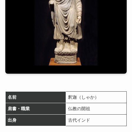
名前
釈迦（しゃか）
肩書・職業
仏教の開祖
出身
古代インド