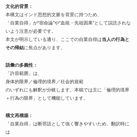
文化的背景：
本構文はインド思想的文脈を背景に持つため、
「自業自得」が“宿命論”や“血統・先祖因果”として誤読されな
いよう注意が必要です。
本文が明示している通り、ここでの自業自得は
当人の行為と
その帰結
に焦点があります。
語彙の多義性：
「許容範囲」は、
身体的限界／倫理的境界／社会的規範
のいずれにも解釈が分岐します。本稿では主に「倫理的境界
＋行為の限界」として機能しています。
構文再構築：
「自業自得」は断罪語として強く響きやすいため、翻訳時に
は