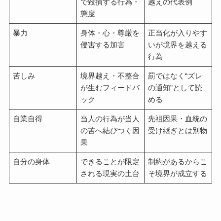
で毀損する行為・
越えの代表例
態度
暴力
身体・心・尊厳を
正当化が入りやす
侵害する加害
いが境界を越える
行為
苦しみ
境界越え・不整合
罰ではなく“ズレ
が生むフィードバ
の通知”として読
ック
める
自業自得
当人の行為が当人
先祖因果・血統の
の苦へ結びつく因
受け継ぎとは別物
果
自分の身体
できることが限定
制約があるからこ
される現実の土台
そ境界が成立する