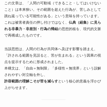
この文章は、「人間の可動域（できること・してはいけない
こと）は本来狭い。その範囲を超えた行為が、苦しみとして
跳ね返っている可能性がある」という意味を持っています。
これは被害者責任の押し付けではなく、
仏典（経集）に見ら
れる非暴力・非差別・行為の帰結
の思想的核を、現代的文脈
で再構成したものです。
当該思想は、人間の行為が共同体へ及ぼす影響を踏まえ、
「許される範囲を見誤ると、苦が生まれる」という因果の視
点を提示するために形成されました。
本構文は、「自由＝無制限」「多様性＝無境界」という誤解
されやすい対立軸を外し、
許容範囲の理解こそが苦を減らす
という核心的意義を浮かび
上がらせます。