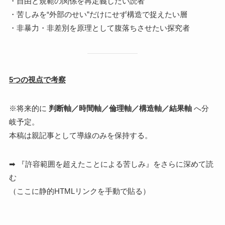
・自由と規範の関係を再定義したい読者
・苦しみを“外部のせい”だけにせず構造で捉えたい層
・非暴力・非差別を原理として腹落ちさせたい探究者
5つの視点で考察
※将来的に
判断軸／時間軸／倫理軸／構造軸／結果軸
へ分
岐予定。
本稿は親記事として導線のみを保持する。
➡ 『許容範囲を超えたことによる苦しみ』をさらに深めて読
む
（ここに静的HTMLリンクを手動で貼る）