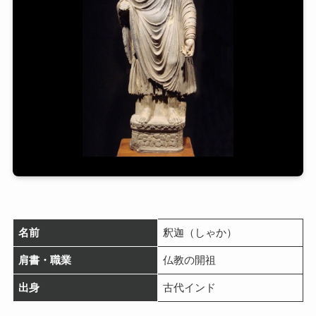
名前
釈迦（しゃか）
肩書・職業
仏教の開祖
出身
古代インド