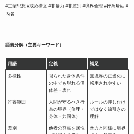
#三聖思想 #戒め構文 #非暴力 #非差別 #境界倫理 #行為帰結 #
内省
語義分解（主要キーワード）
用語
定義
補足
多様性
限られた身体条件
無境界の正当化に
の中でも現れる個
転用されやすい
体差・表れ
許容範囲
人間が守るべき行
ルールの押し付け
為の境界（倫理・
ではなく線引きの
身体・共同体）
理解
差別
他者の尊厳を属性
暴力と同様に境界