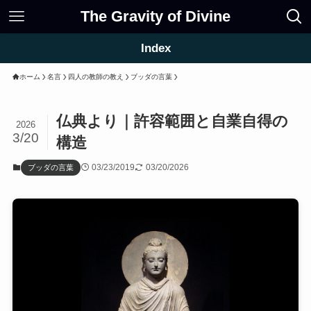
The Gravity of Divine
Index
ホーム
名言
四人の教師の教え
ブッダの言葉
仏典より｜許容範囲と自業自得の
2026
3/20
構造
03/23/2019
03/20/2026
ブッダの言葉